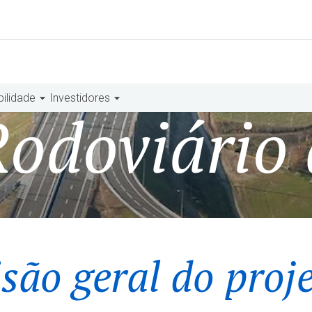
bilidade
Investidores
Rodoviário
são geral do proj