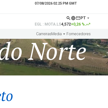
07/08/2026 02:25 PM GMT
PT
EGL : MOTA.LS
4,572
+0,26 %
Carreiras
Media
Fornecedores
 do Norte
eto