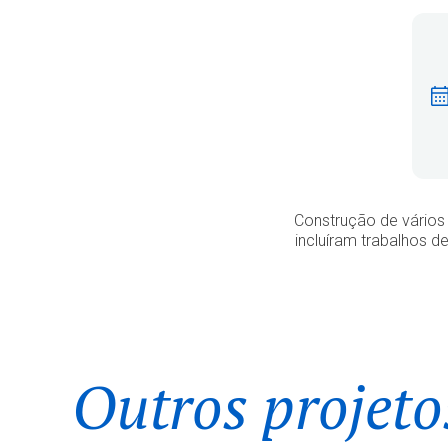
Construção de vários 
incluíram trabalhos d
Outros projeto