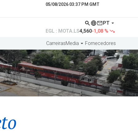
05/08/2026 03:37 PM GMT
PT
EGL : MOTA.LS
4,560
-1,08 %
Carreiras
Media
Fornecedores
eto