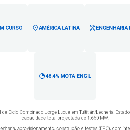
EM CURSO
AMÉRICA LATINA
ENGENHARIA
46.4% MOTA-ENGIL
l de Ciclo Combinado Jorge Luque em Tultitlán/Lechería, Esta
capacidade total projectada de 1.660 MW.
ngenharia, aprovisionamento, construção e testes (EPC), com in