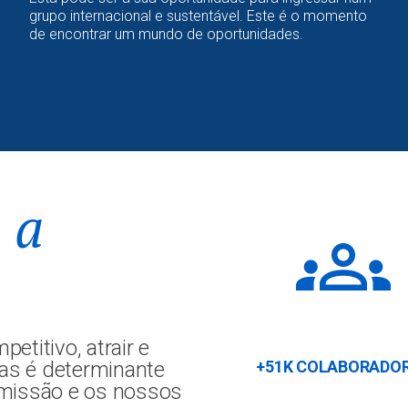
grupo internacional e sustentável. Este é o momento
de encontrar um mundo de oportunidades.
 a
titivo, atrair e
das é determinante
+51K COLABORADO
 missão e os nossos