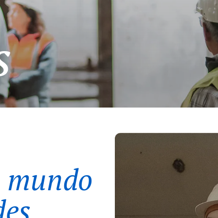
s
m mundo
des