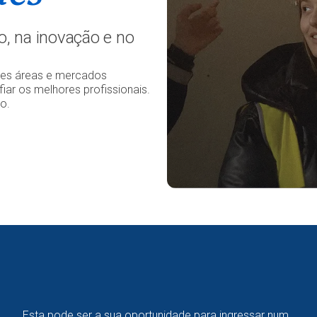
o, na inovação e no
ntes áreas e mercados
fiar os melhores profissionais.
o.
Esta pode ser a sua oportunidade para ingressar num