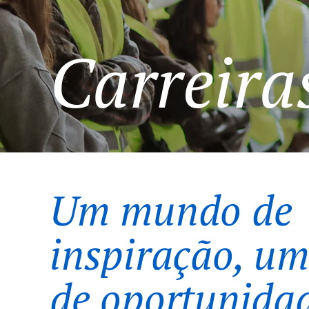
Carreira
Um mundo de
inspiração, u
de oportunida