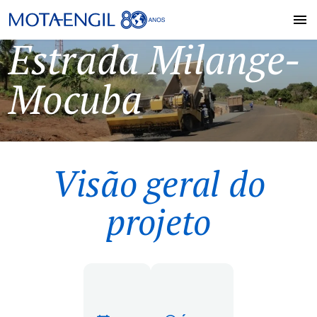
Estrada Milange-
Mocuba
Visão geral do
projeto