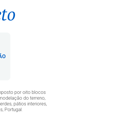
eto
ÃO
posto por oito blocos
 modelação do terreno,
des, pátios interiores,
s, Portugal.