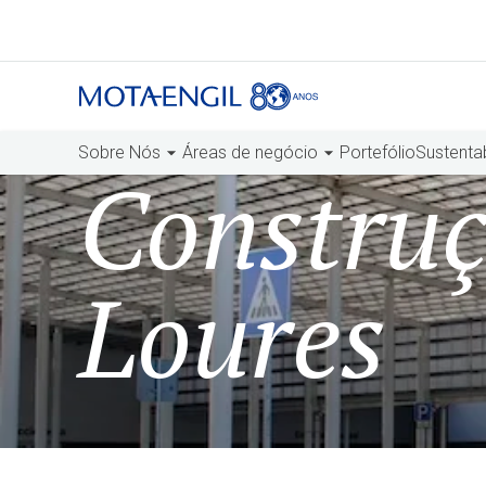
Sobre Nós
Áreas de negócio
Portefólio
Sustenta
Construç
Loures