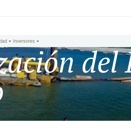
idad
Inversores
zación del 
o