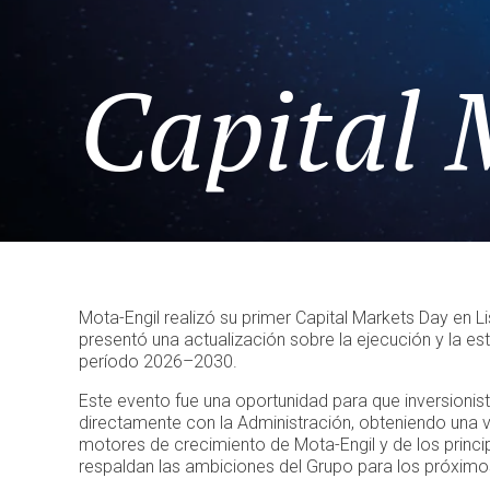
Capital 
Mota-Engil realizó su primer Capital Markets Day en L
presentó una actualización sobre la ejecución y la est
período 2026–2030.
Este evento fue una oportunidad para que inversionist
directamente con la Administración, obteniendo una 
motores de crecimiento de Mota-Engil y de los princ
respaldan las ambiciones del Grupo para los próximo