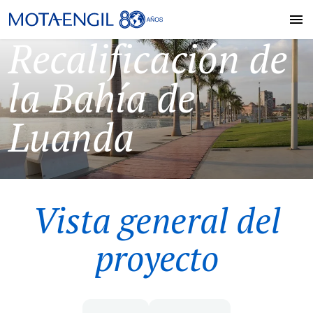
Recalificación de
la Bahía de
Luanda
Vista general del
proyecto