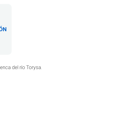
IÓN
enca del río Torysa.