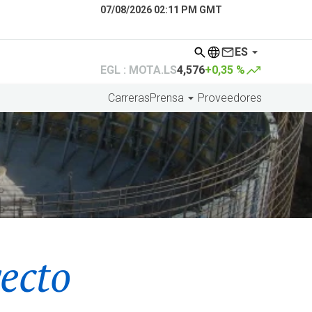
07/08/2026 02:11 PM GMT
ES
EGL : MOTA.LS
4,576
+0,35 %
Carreras
Prensa
Proveedores
yecto