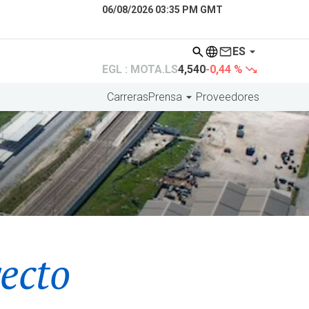
06/08/2026 03:35 PM GMT
ES
EGL : MOTA.LS
4,540
-0,44 %
Carreras
Prensa
Proveedores
yecto