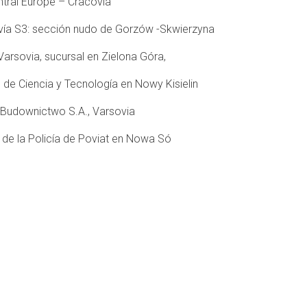
ntral Europe – Cracovia
ovía S3: sección nudo de Gorzów -Skwierzyna
Varsovia, sucursal en Zielona Góra,
 de Ciencia y Tecnología en Nowy Kisielin
a Budownictwo S.A., Varsovia
 de la Policía de Poviat en Nowa Só