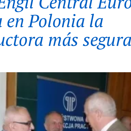
ngil Central Eur
a en Polonia la
uctora más segur