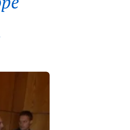
ope
a