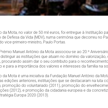
da Mota, no valor de 50 mil euros, foi entregue à Instituição pa
 de Defesa da Vida (MDV), numa cerimónia que decorreu no Pal
o vice-primeiro-ministro, Paulo Portas.
 Prémio Manuel António da Mota associou-se ao 20.º Aniversári
distinguir as instituições que atuam no domínio da valorização, 
, procurando assim dar o seu contributo para o reconhecimento
o e para a importância dos valores e interesses da família na 
o da Mota é uma iniciativa da Fundação Manuel António da Mo
nas edições anteriores, instituições que se destacaram na luta c
0), promoção do voluntariado (2011), promoção do envelhecime
ações (2012), e promoção da cidadania europeia e da concreti
stratégia Europa 2020 (2013).