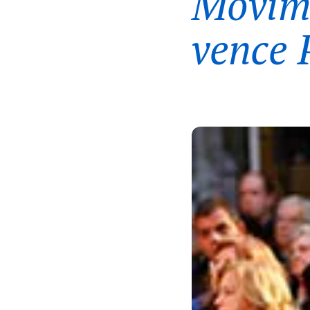
Movime
vence