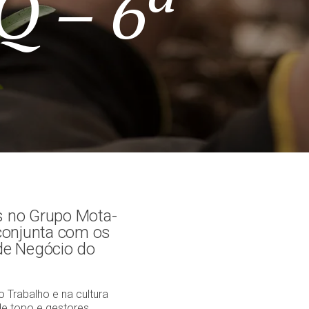
Q – 6ª
os no Grupo Mota-
conjunta com os
de Negócio do
 Trabalho e na cultura
de topo e gestores