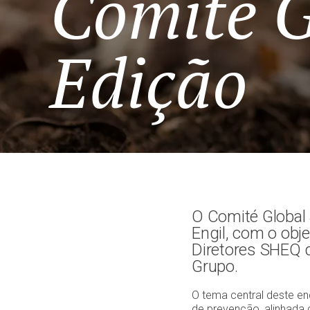
Comité G
Edição
O Comité Global 
Engil, com o ob
Diretores SHEQ 
Grupo.
O tema central deste en
de prevenção, alinhada 