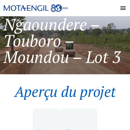
Ngaoundere –
Touboro –
Moundou – Lot 3
Aperçu du projet