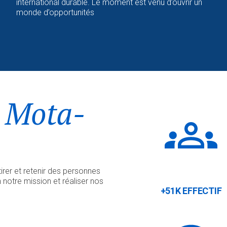
international durable. Le moment est venu d’ouvrir un
monde d’opportunités
c Mota-
irer et retenir des personnes
 notre mission et réaliser nos
+51K EFFECTIF