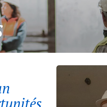
s
un
tunités