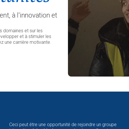
nt, à l'innovation et
ts domaines et sur les
velopper et à stimuler les
ez une carrière motivante.
Ceci peut être une opportunité de rejoindre un groupe