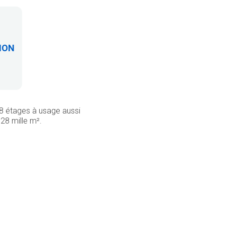
ION
28 étages à usage aussi
28 mille m².