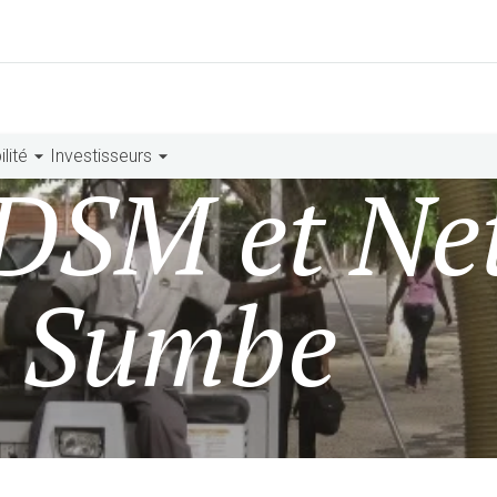
lité
Investisseurs
 DSM et Ne
à Sumbe