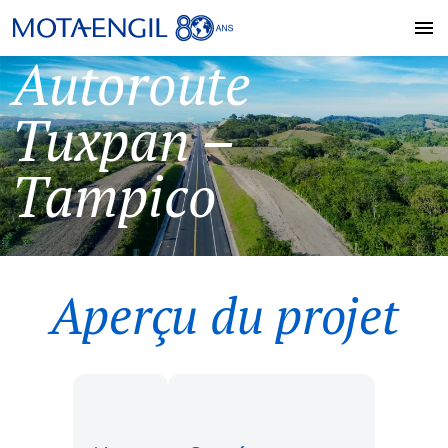
Autoroute
Tuxpan –
Tampico
Aperçu du projet