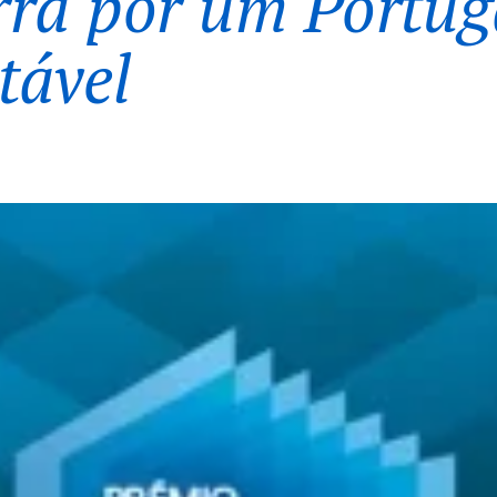
ra por um Portug
tável