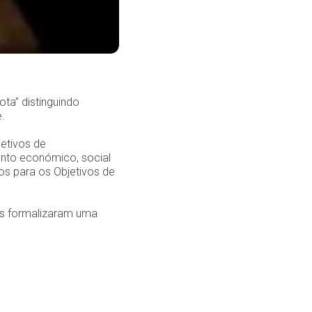
ta” distinguindo
e.
etivos de
ento económico, social
tos para os Objetivos de
as formalizaram uma