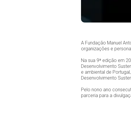
A Fundação Manuel Antón
organizações e persona
Na sua 9ª edição em 20
Desenvolvimento Susten
e ambiental de Portugal
Desenvolvimento Susten
Pelo nono ano consecut
parceria para a divulgaç