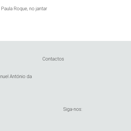
 Paula Roque, no jantar
Contactos
uel António da
Siga-nos: