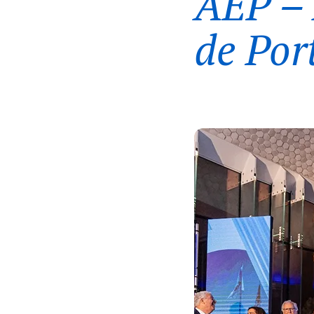
AEP – 
de Por