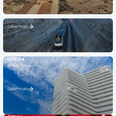
Tren Maya
Saber mais
EUROPA
Infinity Tower
Saber mais