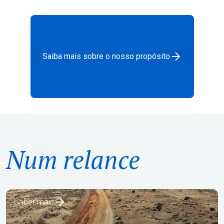
Saiba mais sobre o nosso propósito
ÁFRICA
Num relance
Linha Ferroviária Kano-Maradi
Saber mais
AMÉRICA LATINA