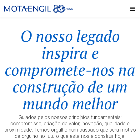
A revista Sinergia está de volta
Um legado que inspira futuro, liderança, inovação e sustentabilidade.
13.ª edição do StartME
Plano Estratégico
Capital Markets Day 2026
No ano de celebração dos 80 anos do Grupo Mota-Engil, regressa a revista corporativa, agora num novo formato.
O nosso legado
Mota-Engil 2026-2030
Building Tomorrow’s Legacy
inspira e
Saiba mais
Saiba mais
compromete-nos na
Focus 2030: Legacy. Foward.
Saiba mais
construção de um
mundo melhor
Guiados pelos nossos princípios fundamentais:
compromisso, criação de valor, inovação, qualidade e
proximidade. Temos orgulho num passado que será motivo
de orgulho no futuro que estamos a construir hoje.