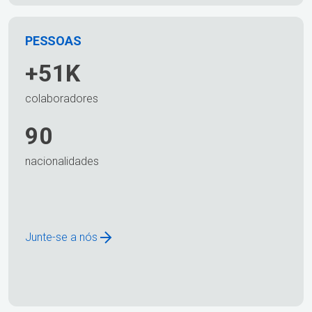
PESSOAS
+51K
colaboradores
90
nacionalidades
Junte-se a nós