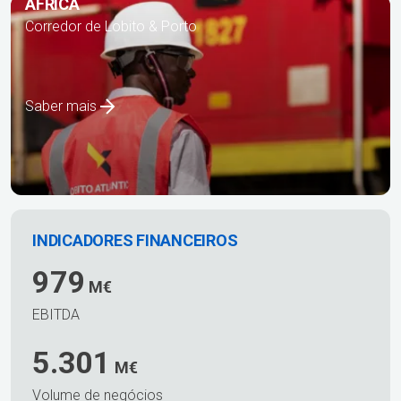
ÁFRICA
Corredor de Lobito & Porto
Saber mais
INDICADORES FINANCEIROS
979
M€
EBITDA
5.301
M€
Volume de negócios